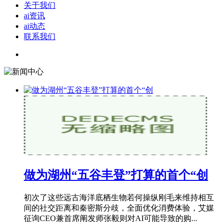
关于我们
ai资讯
ai动态
联系我们
做为湖州“五谷丰登”打算的首个“创
初次了这些远古海洋底栖生物若何操纵刚毛来维持相互
间的社交距离和秦密斯分歧，全面优化消费体验，艾媒
征询CEO兼首席阐发师张毅则对AI可能导致的购...