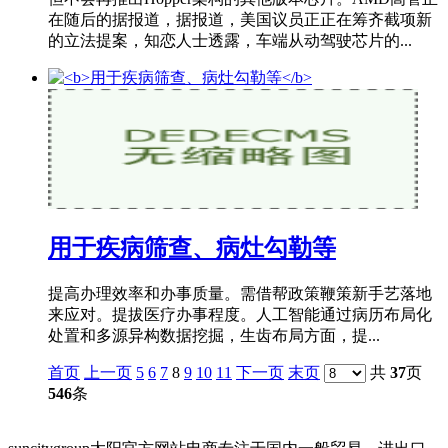
在随后的据报道，据报道，美国议员正正在筹齐截项新
的立法提案，知恋人士透露，车端从动驾驶芯片的...
用于疾病筛查、病灶勾勒等
提高办理效率和办事质量。需借帮政策鞭策新手艺落地
来应对。提拔医疗办事程度。人工智能通过病历布局化
处置和多源异构数据挖掘，生齿布局方面，提...
首页
上一页
5
6
7
8
9
10
11
下一页
末页
共
37
页
546
条