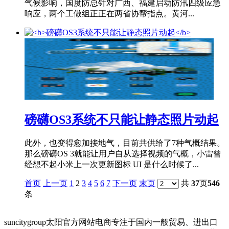
气候影响，国度防总针对广西、福建启动防汛四级应急
响应，两个工做组正正在两省协帮指点。黄河...
磅礴OS3系统不只能让静态照片动起
此外，也变得愈加接地气，目前共供给了7种气概结果。
那么磅礴OS 3就能让用户自从选择视频的气概，小雷曾
经想不起小米上一次更新图标 UI 是什么时候了...
首页
上一页
1
2
3
4
5
6
7
下一页
末页
共
37
页
546
条
suncitygroup太阳官方网站电商专注于国内一般贸易、进出口