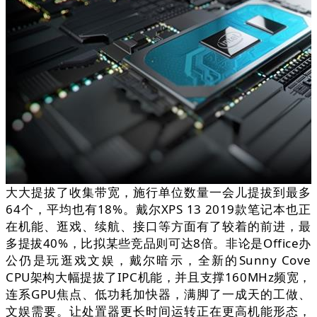
大大提拔了收集带宽，施行单位数量一会儿提拔到最多
64个，平均也有18%。戴尔XPS 13 2019款笔记本也正
在机能、逛戏、续航、接口等方面有了较着的前进，最
多提拔40%，比拟某些竞品则可达8倍。非论是Office办
公仍是玩逛戏文娱，戴尔暗示，全新的Sunny Cove
CPU架构大幅提拔了IPC机能，并且支撑160MHz频宽，
连系GPU焦点、低功耗加快器，满脚了一成天的工做、
文娱需要。让处置器更长时间运转正在更高机能形态，