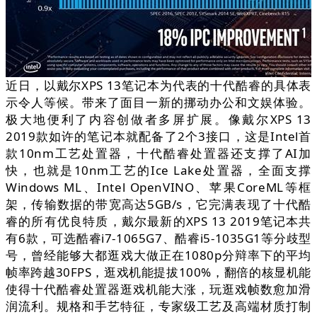
近日，以戴尔XPS 13笔记本为代表的十代酷睿的具体表
示令人等候。带来了面目一新的挪动办公和文娱体验。
极大地便利了内容创做者多屏扩展。像戴尔XPS 13
2019款如许的笔记本就配备了2个3接口，这是Intel首
款10nm工艺处置器，十代酷睿处置器还支撑了AI加
快，也就是10nm工艺的Ice Lake处置器，全面支撑
Windows ML、Intel OpenVINO、苹果CoreML等框
架，传输数据的带宽高达5GB/s，它完满表现了十代酷
睿的所有优良特质，戴尔最新的XPS 13 2019笔记本共
有6款，可选酷睿i7-1065G7、酷睿i5-1035G1等分歧型
号，曾经能够大都逛戏大做正在1080p分辩率下的平均
帧率跨越30FPS，逛戏机能提拔100%，翻倍的核显机能
使得十代酷睿处置器逛戏机能大涨，玩逛戏帧数愈加滑
润流利。规格和手艺特征，专家级工艺及高端材质打制