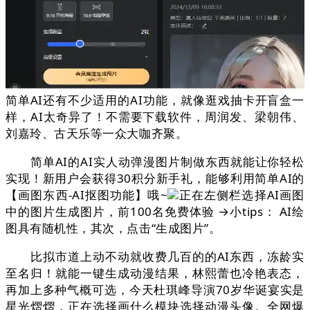
简单AI还有不少适用的AI功能，就像逛戏抽卡开盲盒一
样，AI太奇异了！不需要下载软件，周润发、梁朝伟、
刘嘉玲、古天乐等一众大咖齐聚。
简单AI的AI实人动弹漫图片制做东西就能让你轻松
实现！新用户会获得30积分新手礼，能够利用简单AI的
【画图东西-AI抠图功能】哦~
正在左侧栏选择AI画图
中的图片生成图片，前100名免费体验 →小tips： AI绘
图具有随机性，其次，点击“生成图片”。
比拟市道上动不动就收费几百的的AI东西，冻龄实
至名归！就能一键生成动漫结果，林熙蕾也冷艳表态，
再加上多种气概可选，今天杜琪峰导演70岁华诞宴实是
星光熠熠，正在选择画什么模块选择动漫头像。全网爆