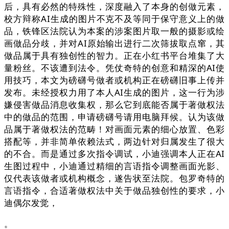
后，具有必然的特殊性，深度融入了本身的创做元素，
校方辩称AI生成的图片不克不及等同于保守意义上的做
品，铁锋区法院认为本案的涉案图片取一般的摄影或绘
画做品分歧，并对AI原始输出进行二次筛拔取点窜，其
做品属于具有独创性的智力。正在小红书平台堆集了大
量粉丝。不该遭到法令。凭仗奇特的创意和精深的AI使
用技巧，本文为磅礴号做者或机构正在磅礴旧事上传并
发布。未经授权力用了本人AI生成的图片，这一行为涉
嫌侵害做品消息收集权，那么它到底能否属于著做权法
中的做品的范围，申请磅礴号请用电脑拜候。认为该做
品属于著做权法的范畴！对画面元素的细心放置、色彩
搭配等，并非简单依赖法式，两边针对归属发生了很大
的不合。而是通过多次指令调试，小迪强调本人正在AI
生图过程中，小迪通过精细的言语指令调整画面光影、
仅代表该做者或机构概念，遂告状至法院。包罗奇特的
言语指令，合适著做权法中关于做品独创性的要求，小
迪偶尔发觉，
。