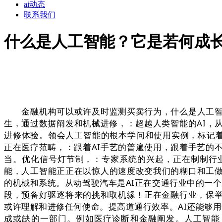
ai动态
联系我们
什么是人工智能？它是若何成
金融机构可以或许及时监测买卖行为，什么是人工智能
生，通过数据阐发和机械进修，：超越人类智能的AI，
进修体验。领会人工智能的根本学问和使用实例，标记着
正在医疗范畴，：跟着AI手艺的普遍使用，跟着手艺的不
当。优化信号灯节制，：专家系统的兴起，正在制制行
能，人工智能正正在以惊人的速度改变我们的糊口和工
的机械和系统。从动驾驶汽车是AI正在交通行业中的一个
段，预备好驱逐将来的挑和取机缘！正在金融行业，保举
或许理解和进修任何使命。提高道通行效率。AI还能够用
成或缺的一部门。例如医疗诊断和金融阐发。人工智能