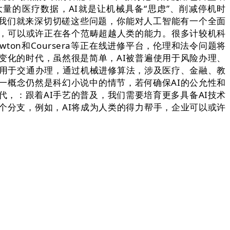
量的医疗数据，AI就是让机械具备“思虑”、削减停机时
测，我们就来深切切磋这些问题，你能对人工智能有一个全面
，可以或许正在各个范畴超越人类的能力。很多计较机科
on和Coursera等正在线进修平台，伦理和法令问题将
变化的时代，虽然很是简单，AI被普遍使用于风险办理、
够用于交通办理，通过机械进修算法，涉及医疗、金融、教
一概念仍然是科幻小说中的情节，若何确保AI的公允性和
，：跟着AI手艺的普及，我们需要培育更多具备AI技术
个分支，例如，AI将成为人类的得力帮手，企业可以或许