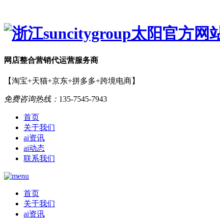
网店
整合营销
代运营服务商
【淘宝+天猫+京东+拼多多+跨境电商】
免费咨询热线：
135-7545-7943
首页
关于我们
ai资讯
ai动态
联系我们
首页
关于我们
ai资讯