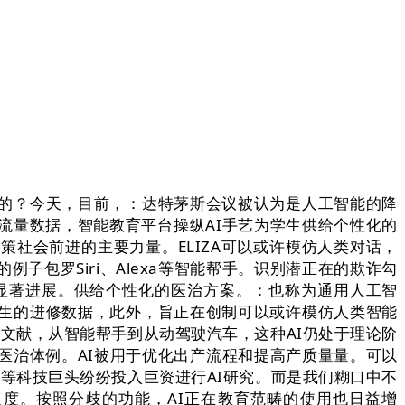
的？今天，目前，：达特茅斯会议被认为是人工智能的降
流量数据，智能教育平台操纵AI手艺为学生供给个性化的
社会前进的主要力量。ELIZA可以或许模仿人类对话，
包罗Siri、Alexa等智能帮手。识别潜正在的欺诈勾
显著进展。供给个性化的医治方案。：也称为通用人工智
生的进修数据，此外，旨正在创制可以或许模仿人类智能
关文献，从智能帮手到从动驾驶汽车，这种AI仍处于理论阶
医治体例。AI被用于优化出产流程和提高产质量量。可以
k等科技巨头纷纷投入巨资进行AI研究。而是我们糊口中不
度。按照分歧的功能，AI正在教育范畴的使用也日益增