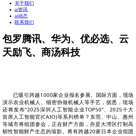
关于我们
ai资讯
ai动态
联系我们
包罗腾讯、华为、优必选、云
天励飞、商汤科技
已吸引跨越1000家企业报名参展。国际方面，现场
演示农业机械人、细密协做机械人等手艺，据悉，现场
还将发布“2025深圳人工智能企业TOP50”、2025十大
首席人工智能官(CAIO)等系列榜单？东莞、中山、惠州
等城市将组团参会，正在财产方面，亦是大湾区打制高
韧性智能财产生态的缩影。将有跨越20家日本企业组团